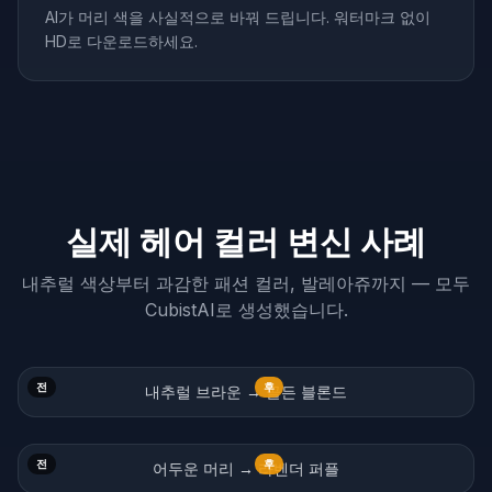
AI가 머리 색을 사실적으로 바꿔 드립니다. 워터마크 없이
HD로 다운로드하세요.
실제 헤어 컬러 변신 사례
내추럴 색상부터 과감한 패션 컬러, 발레아쥬까지 — 모두
CubistAI로 생성했습니다.
전
후
내추럴 브라운 → 골든 블론드
전
후
어두운 머리 → 라벤더 퍼플