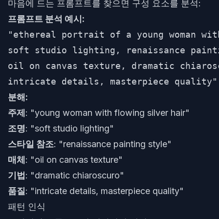
마음에 드는 프롬프트를 찾으면 구성 요소를 분석:
프롬프트 분석 예시:
"ethereal portrait of a young woman wit
soft studio lighting, renaissance painti
oil on canvas texture, dramatic chiarosc
분해:
주제
: "young woman with flowing silver hair"
조명
: "soft studio lighting"
스타일 참조
: "renaissance painting style"
매체
: "oil on canvas texture"
기법
: "dramatic chiaroscuro"
품질
: "intricate details, masterpiece quality"
패턴 인식