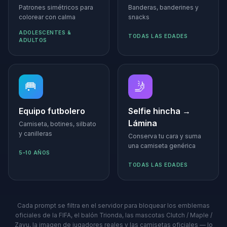
Patrones simétricos para
Banderas, banderines y
colorear con calma
snacks
ADOLESCENTES &
TODAS LAS EDADES
ADULTOS
🥅
🤳
Equipo futbolero
Selfie hincha →
Lámina
Camiseta, botines, silbato
y canilleras
Conserva tu cara y suma
una camiseta genérica
5–10 AÑOS
TODAS LAS EDADES
Cada prompt se filtra en el servidor para bloquear los emblemas
oficiales de la FIFA, el balón Trionda, las mascotas Clutch / Maple /
Zayu, la imagen de jugadores reales y las camisetas oficiales — lo