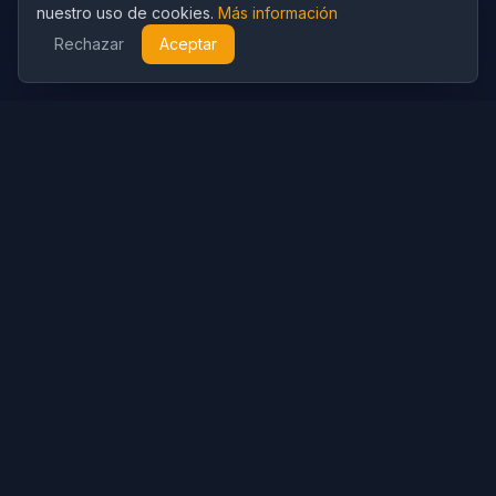
nuestro uso de cookies.
Más información
Rechazar
Aceptar
Cubist
AI
CubistAI es un generador de imágenes y editor de fotos con
IA gratuito. Crea imágenes impresionantes con modelos de IA
y edita fotos con potentes herramientas de IA.
Generación IA
Generador de Imágenes IA
Generador de Video IA
Prompts IA