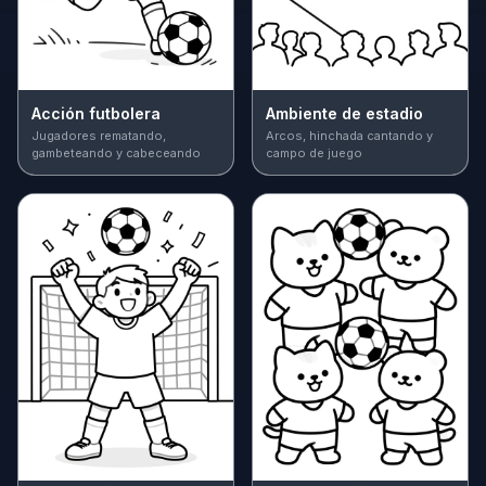
Acción futbolera
Ambiente de estadio
Jugadores rematando,
Arcos, hinchada cantando y
gambeteando y cabeceando
campo de juego