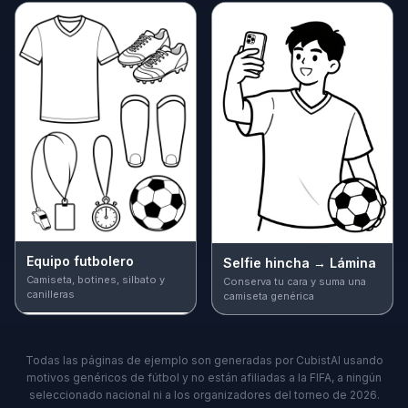
Equipo futbolero
Selfie hincha → Lámina
Camiseta, botines, silbato y
Conserva tu cara y suma una
canilleras
camiseta genérica
Todas las páginas de ejemplo son generadas por CubistAI usando
motivos genéricos de fútbol y no están afiliadas a la FIFA, a ningún
seleccionado nacional ni a los organizadores del torneo de 2026.