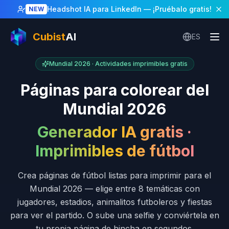
Headshot IA para LinkedIn
— ¡Pruébalo gratis!
NEW
Cubist
AI
ES
Mundial 2026 · Actividades imprimibles gratis
Páginas para colorear del
Mundial 2026
Generador IA gratis ·
Imprimibles de fútbol
Crea páginas de fútbol listas para imprimir para el
Mundial 2026 — elige entre 8 temáticas con
jugadores, estadios, animalitos futboleros y fiestas
para ver el partido. O sube una selfie y conviértela en
tu propia página de hincha en segundos.