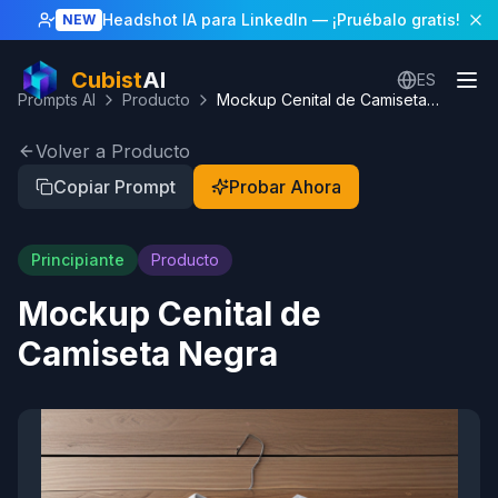
Headshot IA para LinkedIn
— ¡Pruébalo gratis!
NEW
Cubist
AI
ES
Prompts AI
Producto
Mockup Cenital de Camiseta Negra
Volver a Producto
Copiar Prompt
Probar Ahora
Principiante
Producto
Mockup Cenital de
Camiseta Negra