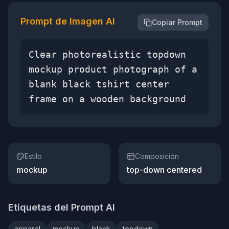
Prompt de Imagen AI
Copiar Prompt
Clear photorealistic topdown
mockup product photograph of a
blank black tshirt center
frame on a wooden background
Estilo
Composición
mockup
top-down centered
Etiquetas del Prompt AI
apparel
mockup
black
topdown