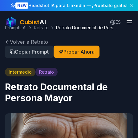
Headshot IA para LinkedIn
— ¡Pruébalo gratis!
NEW
Cubist
AI
ES
Prompts AI
Retrato
Retrato Documental de Persona Mayor
Volver a Retrato
Copiar Prompt
Probar Ahora
Intermedio
Retrato
Retrato Documental de
Persona Mayor