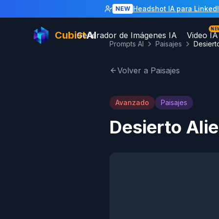
Headshot IA para Linked
NEW
NE
Cubist
AI
Generador de Imágenes IA
Video IA
Prompts AI
Paisajes
Volver a Paisajes
Avanzado
Paisajes
Desierto Ali