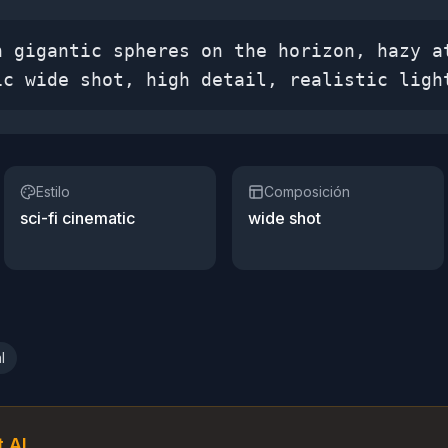
h gigantic spheres on the horizon, hazy a
ic wide shot, high detail, realistic ligh
Estilo
Composición
sci-fi cinematic
wide shot
l
 AI