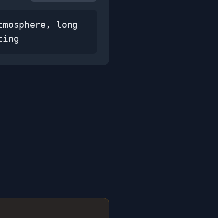
tmosphere, long
ting