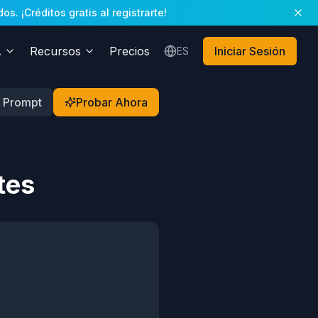
. ¡Créditos gratis al registrarte!
A
Recursos
Precios
Iniciar Sesión
ES
 Prompt
Probar Ahora
tes