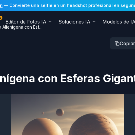
In
— Convierte una selfie en un headshot profesional en segundos
W
Editor de Fotos IA
Soluciones IA
Modelos de I
Desierto Alienígena con Esferas Gigantes
Copiar
enígena con Esferas Gigan