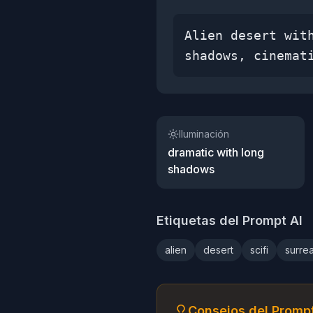
Alien desert wit
shadows, cinemat
Iluminación
dramatic with long
shadows
Etiquetas del Prompt AI
alien
desert
scifi
surrea
Consejos del Prompt