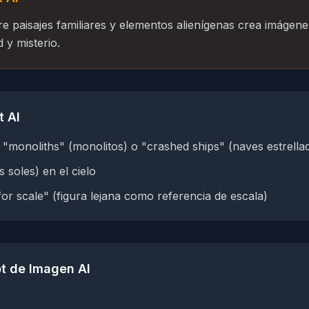
re paisajes familiares y elementos alienígenas crea imágenes
y misterio.
t AI
 "monoliths" (monolitos) o "crashed ships" (naves estrella
 soles) en el cielo
 for scale" (figura lejana como referencia de escala)
t de Imagen AI