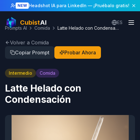
Headshot IA para LinkedIn
— ¡Pruébalo gratis!
NEW
Cubist
AI
ES
Prompts AI
Comida
Latte Helado con Condensación
Volver a Comida
Copiar Prompt
Probar Ahora
Intermedio
Comida
Latte Helado con
Condensación