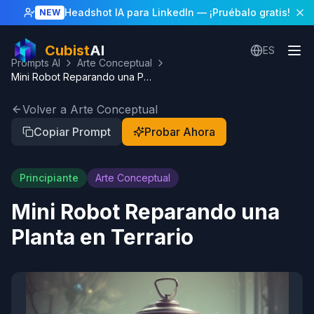
Headshot IA para LinkedIn
— ¡Pruébalo gratis!
NEW
Cubist
AI
ES
Prompts AI
Arte Conceptual
Mini Robot Reparando una Planta en Terrario
Volver a Arte Conceptual
Copiar Prompt
Probar Ahora
Principiante
Arte Conceptual
Mini Robot Reparando una
Planta en Terrario