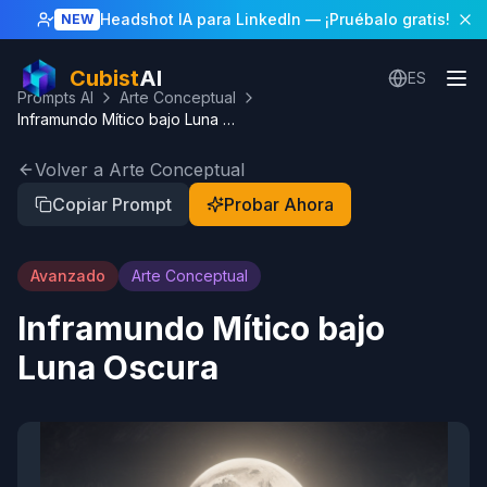
Headshot IA para LinkedIn
— ¡Pruébalo gratis!
NEW
Cubist
AI
ES
Prompts AI
Arte Conceptual
Inframundo Mítico bajo Luna Oscura
Volver a Arte Conceptual
Copiar Prompt
Probar Ahora
Avanzado
Arte Conceptual
Inframundo Mítico bajo
Luna Oscura