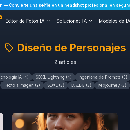
In
— Convierte una selfie en un headshot profesional en segundos
W
Editor de Fotos IA
Soluciones IA
Modelos de I
Diseño de Personajes
2
articles
cnología IA
(
4
)
SDXL-Lightning
(
4
)
Ingeniería de Prompts
(
3
)
Texto a Imagen
(
2
)
SDXL
(
2
)
DALL-E
(
2
)
Midjourney
(
2
)