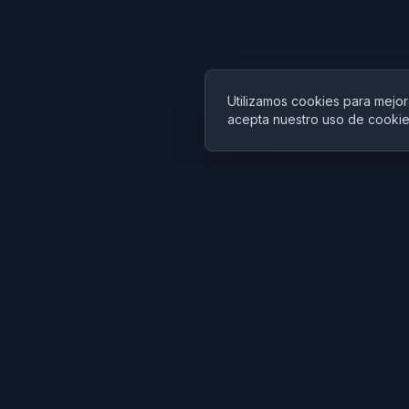
Utilizamos cookies para mejor
acepta nuestro uso de cookie
Cubist
AI
CubistAI es un generador de imágenes y editor de fotos con I
gratuito. Crea imágenes impresionantes con modelos de IA y e
fotos con potentes herramientas de IA.
Generación IA
Editor IA