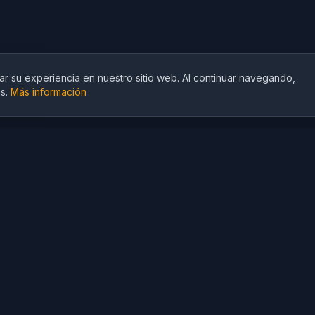
ar su experiencia en nuestro sitio web. Al continuar navegando,
s.
Más información
A
dita
Soluciones IA
Modelos de IA