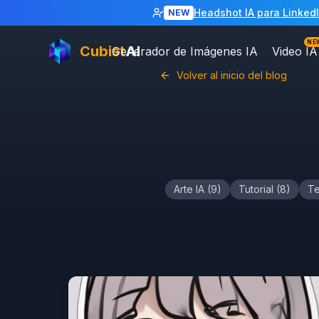
Headshot IA para Linked
NEW
NE
Cubist
AI
Generador de Imágenes IA
Video IA
Volver al inicio del blog
Arte IA
(
9
)
Tutorial
(
8
)
Te