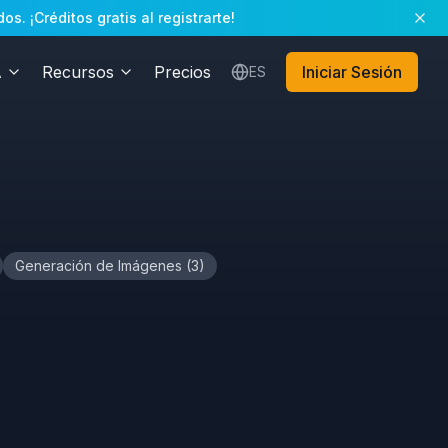
. ¡Créditos gratis al registrarte!
A
Recursos
Precios
Iniciar Sesión
ES
Generación de Imágenes
(
3
)