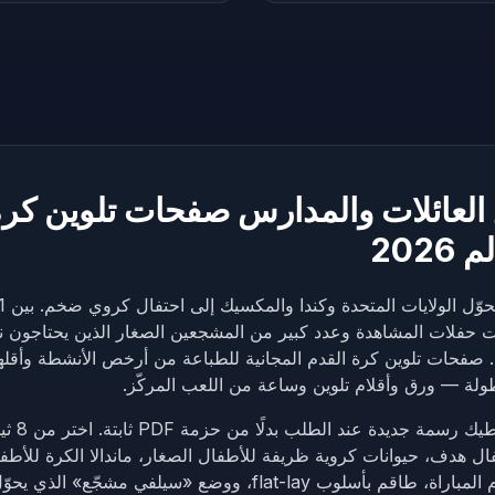
 العائلات والمدارس صفحات تلوين كرة
202
ئات حفلات المشاهدة وعدد كبير من المشجعين الصغار الذين يحتاجون نشاط
صفحات تلوين كرة القدم المجانية للطباعة من أرخص الأنشطة وأقلها 
طولة — ورق وأقلام تلوين وساعة من اللعب المركّز.
مولّد ubistAI
ل هدف، حيوانات كروية ظريفة للأطفال الصغار، ماندالا الكرة للأطفا
والبالغين، حفلة يوم المباراة، طاقم بأسلوب flat-lay، ووضع «سيلفي مشج