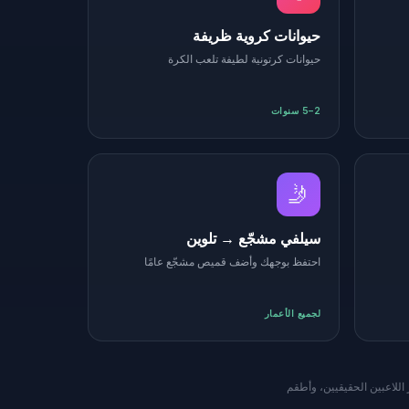
حيوانات كروية ظريفة
حيوانات كرتونية لطيفة تلعب الكرة
2–5 سنوات
🤳
سيلفي مشجّع → تلوين
احتفظ بوجهك وأضف قميص مشجّع عامًا
لجميع الأعمار
م لمنع شعارات فيفا الرسمية، ومظهر كرة Trionda، وتمائم Clutch / Maple / Zayu، وصور اللاعبين الحقيقيين، وأطقم