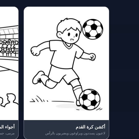
أكشن كرة القدم
أجواء ال
لاعبون يسددون ويراوغون ويضربون بالرأس
مرمى، جمه