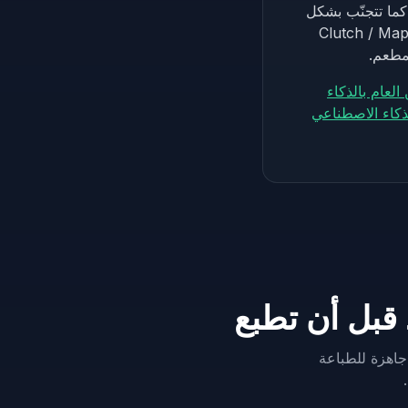
من العلامات المائية، كما تتجنّب بشكل
حقيقية ومظهر كرة Trionda وتمائم Clutch / Maple / Zayu
مطعم.
العام بالذكاء
قبل أن تطبع
جاهزة للطباعة