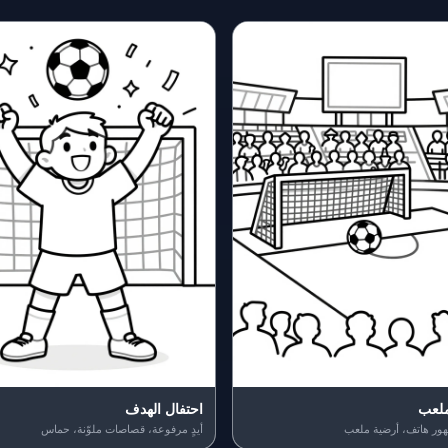
ملعب
احتفال الهدف
ور هاتف، أرضية ملعب
أيدٍ مرفوعة، قصاصات ملوّنة، حماس