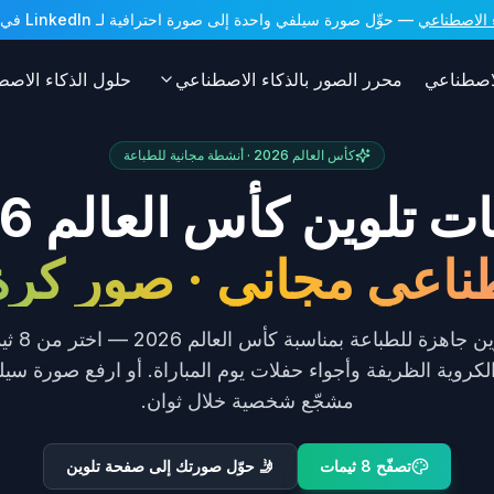
— حوِّل صورة سيلفي واحدة إلى صورة احترافية لـ LinkedIn في ثوانٍ. أرصدة مجانية عند التسجيل!
الاصطناعي
محرر الصور بالذكاء الاصطناعي
حلول الذكاء الاصط
كأس العالم 2026 · أنشطة مجانية للطباعة
تلوين كأس العالم 2026
طناعي مجاني · صور كرة
أنشئ صفحات
لكروية الظريفة وأجواء حفلات يوم المباراة. أو ارفع صورة سي
مشجّع شخصية خلال ثوان.
تصفّح 8 ثيمات
🤳 حوّل صورتك إلى صفحة تلوين