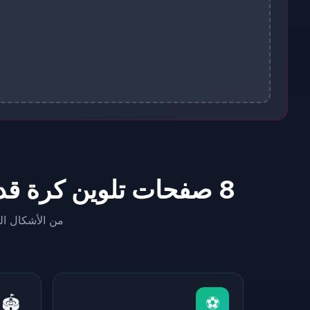
8 صفحات تلوين كرة قدم مجانية للطباعة — اختر ثيم كأس العالم المناسب لك
من الأشكال ال
ع
🏟️
⚽