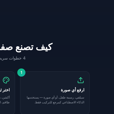
كيف تصنع صفحة 
4 خطوات سريعة — بدون أدوات تصميم، بدون فوتوشوب، وبدون انتظار تحميل ملفات PDF ضخمة.
1
ارفع أي صورة
اختر ث
سيلفي، رسمة طفل، أو أي صورة — يستخدمها
أكشن، مل
الذكاء الاصطناعي كمرجع للتركيب فقط.
طاقم، ا