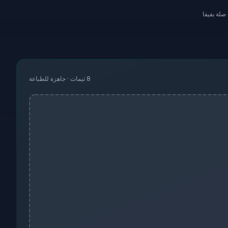
صلة بفيفا
8 ثيمات · جاهزة للطباعة