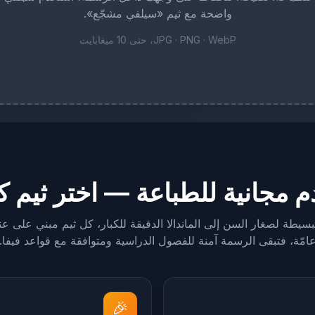
واضحة مع ثيم «سيلفي مشجّع».
JPG · PNG · WebP، حتى 10 ميغابايت
بسيطة لصغار السن إلى الماندالا الدقيقة للكبار، كل ثيم مبني على ع
امّة، فتبقى الرسمة آمنة للفصول الدراسية ومتوافقة مع قواعد فيفا.
🎉