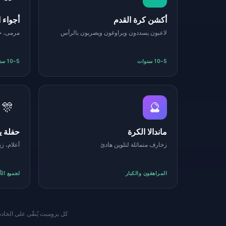
أكشن كرة القدم
أجواء 
لاعبون يسددون ويراوغون ويضربون بالرأس
مرمى، ج
5–10 سنوات
5–10 سنوات
🎊
🔮
ماندالا الكرة
حفلة يو
زخارف متماثلة لتلوين هادئ
أعلام، ز
المراهقون والكبار
لجميع الأ