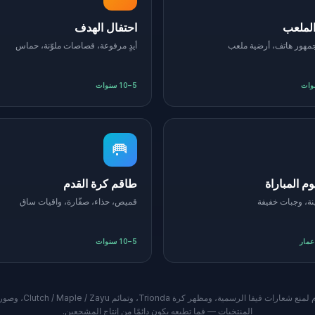
الملعب
احتفال الهدف
مهور هاتف، أرضية ملعب
أيدٍ مرفوعة، قصاصات ملوّنة، حماس
5–10 سنوات
🥅
م المباراة
طاقم كرة القدم
ينة، وجبات خفيفة
قميص، حذاء، صفّارة، واقيات ساق
عمار
5–10 سنوات
كل برومبت يُنقّى على الخاد
المنتخبات — فما تطبعه يكون دائمًا من إنتاج المشجعين.