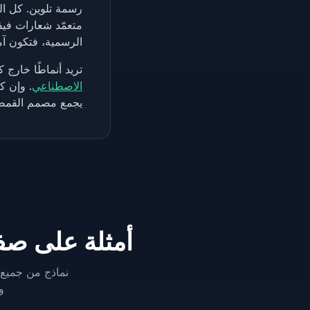
الرسمية، فتكون آ
تريد أنماطًا خارج 
الاصطناعي
. وإن 
يجمع مصمم القمصا
أمثلة على صف
نماذج من جميع 
وبنسبة 0