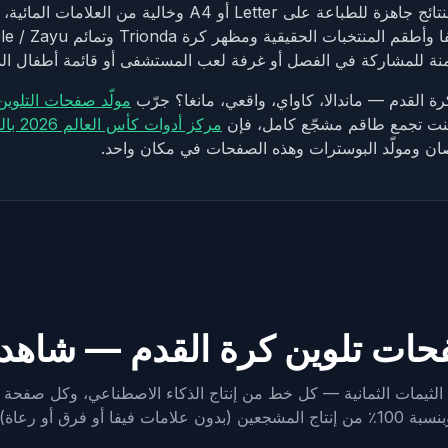
رسمة تلوين. كل النتائج جاهزة للطباعة على Letter أو A4 وخالية 
متعمّد شعارات فيفا وأطقم المنتخبات ال
منة للمشاركة في الفصل أو غرفة لعب المستشفى أو قائمة أطفال ال
كرة القدم — ماندالا، كاواي، واقعي، مانغا؟ جرّب
مولّد صفحات التلوين 
كنت تجمع طاقم مشجّع كامل، فإن
مركز أدوات كأس العالم 2026 بالذكاء الاصطناعي
ن ومولّد البوسترات وهذه الصفحات في مكان واحد.
حات تلوين كرة القدم — شاهد 
الثيمات الثمانية — كل خط من إنتاج الذكاء الاصطناعي، وكل صفحة 
10٪ من إنتاج المشجعين (بدون علامات فيفا أو فرق أو رعاة).