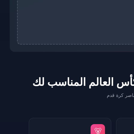
ناصر كرة قدم
🐻