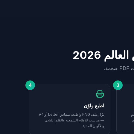
لم 2026
4
3
اطبع ولوّن
م
نزّل ملف PNG واطبعه بمقاس Letter أو A4
يض
— مناسب للأقلام الشمعية والقلم اللبادي
والألوان المائية.