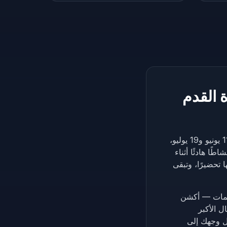
 القدم
في صيف 2026 تتحوّل الولايات المتحدة وكندا والمكسيك إلى احتفال كروي ضخم. بين 11 يونيو و19 يوليو،
ًا هادئًا أثناء
تحضيرًا، وتبقى
C يعطيك رسمة جديدة عند الطلب بدلًا من حزمة PDF ثابتة. اختر من 8 ثيمات — أكشن
ل الأكبر
ّع» الذي يحوّل وجهك إلى