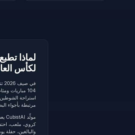
لماذا تطبع
لكأس العالم 6
104 مباريات وم
استراحة الشوطين. 
مرتبطة بأجواء الب
كروي، ملعب، احتفا