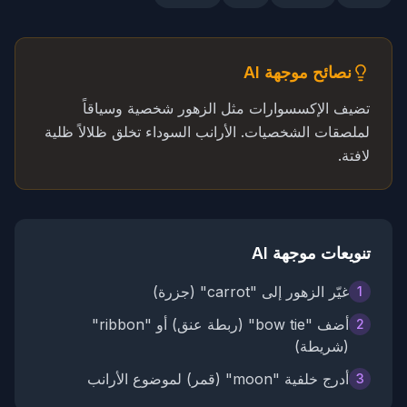
نصائح موجهة AI
تضيف الإكسسوارات مثل الزهور شخصية وسياقاً
لملصقات الشخصيات. الأرانب السوداء تخلق ظلالاً ظلية
لافتة.
تنويعات موجهة AI
غيّر الزهور إلى "carrot" (جزرة)
1
أضف "bow tie" (ربطة عنق) أو "ribbon"
2
(شريطة)
أدرج خلفية "moon" (قمر) لموضوع الأرانب
3