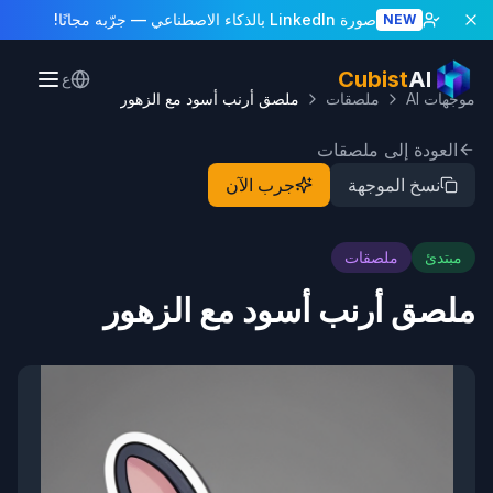
صورة LinkedIn بالذكاء الاصطناعي
— جرّبه مجانًا!
NEW
Cubist
AI
ع
موجهات AI
ملصقات
ملصق أرنب أسود مع الزهور
العودة إلى ملصقات
نسخ الموجهة
جرب الآن
مبتدئ
ملصقات
ملصق أرنب أسود مع الزهور