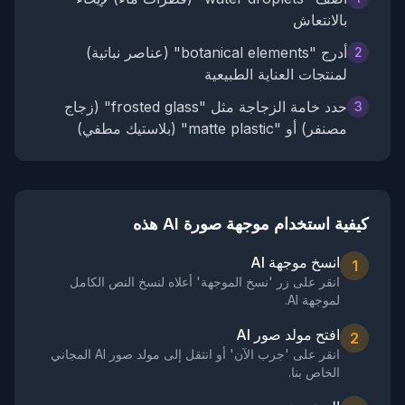
بالانتعاش
أدرج "botanical elements" (عناصر نباتية)
2
لمنتجات العناية الطبيعية
حدد خامة الزجاجة مثل "frosted glass" (زجاج
3
مصنفر) أو "matte plastic" (بلاستيك مطفي)
كيفية استخدام موجهة صورة AI هذه
انسخ موجهة AI
1
انقر على زر 'نسخ الموجهة' أعلاه لنسخ النص الكامل
لموجهة AI.
افتح مولد صور AI
2
انقر على 'جرب الآن' أو انتقل إلى مولد صور AI المجاني
الخاص بنا.