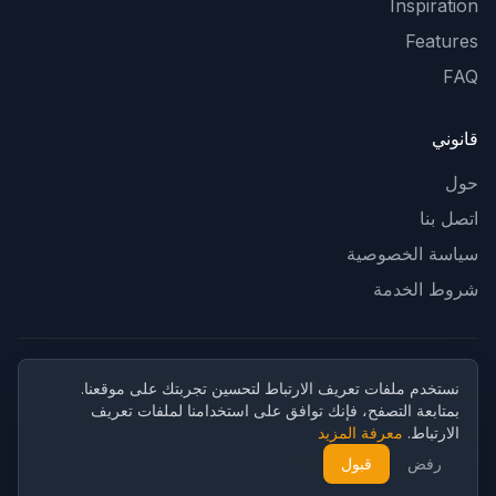
Inspiration
Features
FAQ
قانوني
حول
اتصل بنا
سياسة الخصوصية
شروط الخدمة
© 2026 CubistAI. جميع الحقوق محفوظة.
نستخدم ملفات تعريف الارتباط لتحسين تجربتك على موقعنا.
بمتابعة التصفح، فإنك توافق على استخدامنا لملفات تعريف
support@cubistai.app
الارتباط.
معرفة المزيد
Deutsch
Français
Español
한국어
日本語
繁體中文
简体中文
English
Português
Русский
العربية
رفض
قبول