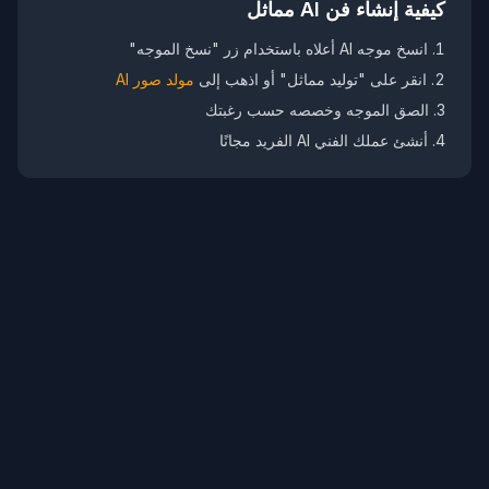
كيفية إنشاء فن AI مماثل
انسخ موجه AI أعلاه باستخدام زر "نسخ الموجه"
انقر على "توليد مماثل" أو اذهب إلى
مولد صور AI
الصق الموجه وخصصه حسب رغبتك
أنشئ عملك الفني AI الفريد مجانًا