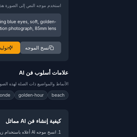
استخدم موجه النص إلى الصورة هذا لتوليد 
king blue eyes, soft, golden-
lution photograph, 85mm lens
نسخ الموجه
تولي
علامات أسلوب فن AI
الأنماط والمواضيع ذات الصلة لهذه الصور
londe
golden-hour
beach
كيفية إنشاء فن AI مماثل
انسخ موجه AI أعلاه باستخدام زر "نسخ الموجه"