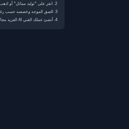
انقر على "توليد مماثل" أو اذهب
الصق الموجه وخصصه حسب رغب
أنشئ عملك الفني AI الفريد مجانًا