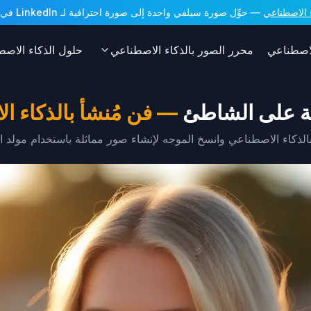
— حوِّل صورة سيلفي واحدة إلى صورة احترافية لـ LinkedIn في ثوانٍ. أرصدة مجانية عند التسجيل!
الاصطناعي
محرر الصور بالذكاء الاصطناعي
حلول الذكاء الاصط
كية على الشاطئ
—
فن مُنشأ بالذكاء ا
كاء الاصطناعي وانسخ الموجه لإنشاء صور مماثلة باستخدام مولد الصور AI ال