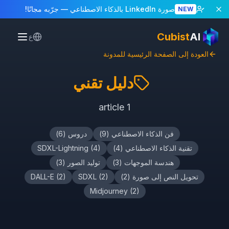
صورة LinkedIn بالذكاء الاصطناعي
— جرّبه مجانًا!
NEW
Cubist
AI
ع
العودة إلى الصفحة الرئيسية للمدونة
دليل تقني
article
1
فن الذكاء الاصطناعي
(
9
)
دروس
(
6
)
تقنية الذكاء الاصطناعي
(
4
)
)
4
(
SDXL-Lightning
هندسة الموجهات
(
3
)
توليد الصور
(
3
)
تحويل النص إلى صورة
(
2
)
)
2
(
SDXL
)
2
(
DALL-E
Midjourney
(
2
)