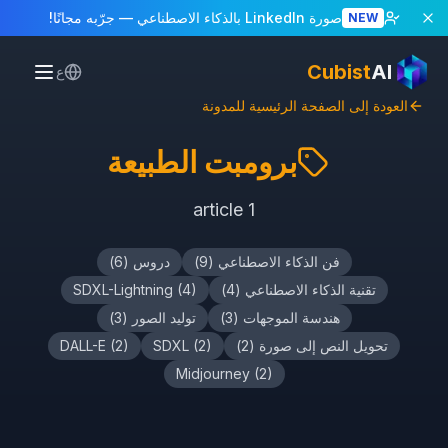
صورة LinkedIn بالذكاء الاصطناعي
— جرّبه مجانًا!
NEW
Cubist
AI
ع
العودة إلى الصفحة الرئيسية للمدونة
برومبت الطبيعة
article
1
فن الذكاء الاصطناعي
(
9
)
دروس
(
6
)
تقنية الذكاء الاصطناعي
(
4
)
)
4
(
SDXL-Lightning
هندسة الموجهات
(
3
)
توليد الصور
(
3
)
تحويل النص إلى صورة
(
2
)
)
2
(
SDXL
)
2
(
DALL-E
Midjourney
(
2
)