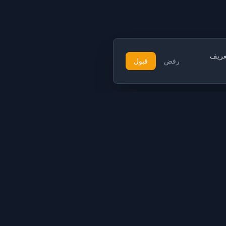
تعريف
رفض
قبول
الموارد
قانوني