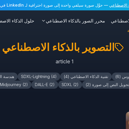
— حوِّل صورة سيلفي واحدة إلى صورة احترافية لـ LinkedIn في ثوانٍ. أرصدة مجانية عند التسجيل!
الاصطناعي
محرر الصور بالذكاء الاصطناعي
حلول الذكاء الاصط
التصوير بالذكاء الاصطناعي
article
1
وس
(
6
)
تقنية الذكاء الاصطناعي
(
4
)
)
4
(
SDXL-Lightning
هندسة ا
حويل النص إلى صورة
(
2
)
)
2
(
SDXL
)
2
(
DALL-E
)
2
(
Midjourney