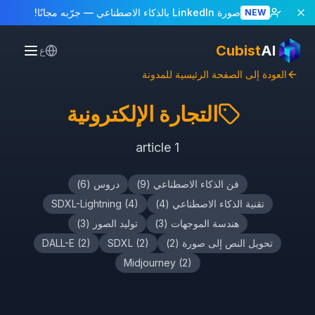
صورة LinkedIn بالذكاء الاصطناعي
— جرّبه مجانًا!
NEW
Cubist
AI
ع
العودة إلى الصفحة الرئيسية للمدونة
التجارة الإلكترونية
article
1
فن الذكاء الاصطناعي
(
9
)
دروس
(
6
)
تقنية الذكاء الاصطناعي
(
4
)
)
4
(
SDXL-Lightning
هندسة الموجهات
(
3
)
توليد الصور
(
3
)
تحويل النص إلى صورة
(
2
)
)
2
(
SDXL
)
2
(
DALL-E
Midjourney
(
2
)